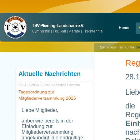
Navigation
Home
überspringen
Sie befinden sich unter:
Ve
Reg
Aktuelle Nachrichten
28.1
22.11.2025 07:39
von Sebastian Halemba
Lieb
Tagesordnung zur
Mitgliederversammlung 2025
die
Liebe Mitglieder,
Rege
anbei wie bereits in der
Ein
Einladung zur
nac
Mitgliederversammlung
angekündigt, die endgültige