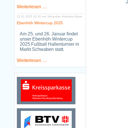
Neues
Weiterlesen …
Jugendtraining
Tischtennis
21.01.2025 20:10
von Sebastian Halemba Admin
ab
Ebenhöh Wintercup 2025
Januar
2026
Am 25. und 26. Januar findet
unser Ebenhöh Wintercup
2025 Fußball Hallenturnier in
Markt Schwaben statt.
Ebenhöh
Weiterlesen …
Wintercup
2025