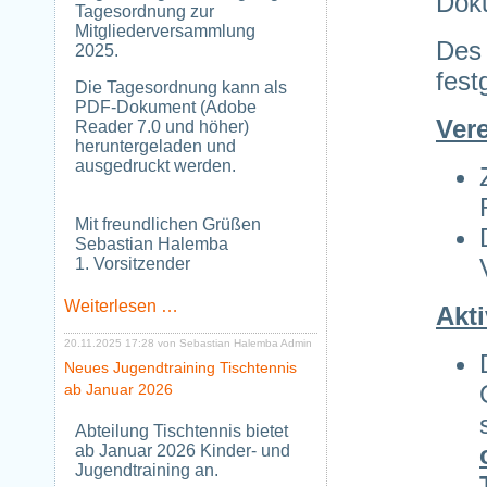
Dok
Tagesordnung zur
Mitgliederversammlung
Des
2025.
fest
Die Tagesordnung kann als
PDF-Dokument (Adobe
Ver
Reader 7.0 und höher)
heruntergeladen und
ausgedruckt werden.
Mit freundlichen Grüßen
Sebastian Halemba
1. Vorsitzender
Tagesordnung
Weiterlesen …
Akti
zur
Mitgliederversammlung
20.11.2025 17:28
von Sebastian Halemba Admin
2025
Neues Jugendtraining Tischtennis
ab Januar 2026
Abteilung Tischtennis bietet
ab Januar 2026 Kinder- und
Jugendtraining an.