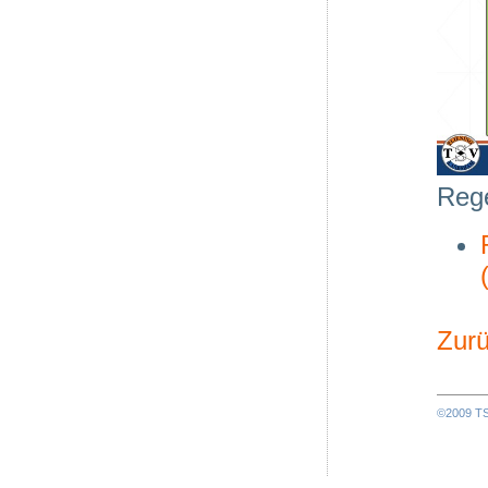
Rege
Zurü
©2009 TSV