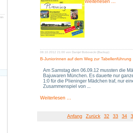
Fussbal
Weiterlesen …
mit
Armin
Störzen
min
n
08.10.2012 21:00
von Danijel Bobovecki (Backup)
B-Juniorinnen auf dem Weg zur Tabellenführung
Am Samstag den 06.09.12 mussten die Mä
Bajuwaren München. Es dauerte nur ganze
1:0 für die Plieninger Mädchen traf, nur ei
Zusammenspiel von ...
B-
Weiterlesen …
Juniorinnen
auf
dem
Anfang
Zurück
32
33
34
Weg
zur
Tabellenführung