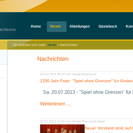
Navigation
Home
Verein
Abteilungen
Gästebuch
Kon
überspringen
Sie befinden sich unter:
Verein
»
Nachrichten
Nachrichten
23.01.2013 00:15
von Danijel Bobovecki
1200 Jahr Feier: "Spiel ohne Grenzen" für Kinder
Sa. 20.07.2013 - "Spiel ohne Grenzen" für
1200
Weiterlesen …
Jahr
Feier:
"Spiel
22.01.2013 23:42
von Danijel Bobovecki Admin
ohne
Neuer Vorstand stolz auf 
Grenzen"