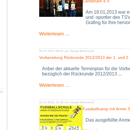
Landsham e.V.
für
Kindergartenkinder
Am 18.01.2013 war es
und -sportler des TS
Grafing für Ihre hervo
Neuer
Weiterlesen …
Vorstand
stolz
auf
09.01.2013 08:54
von Danijel Bobovecki
Karatesportler
Vorbereitung Rückrunde 2012/2013 der 1. und 2
des
TSV
Anbei der aktuelle Terminplan für die Vorb
Pliening-
bezüglich der Rückrunde 2012/2013 ...
Landsham
e.V.
Vorbereitung
Weiterlesen …
Rückrunde
ammlung
min
2012/2013
der
10.12.2012 21:30
von Danijel Bobovecki
1.
Fussballcamp mit Armin 
und
2.
Das ausgefüllte Anme
Fussballherrenmannschaft