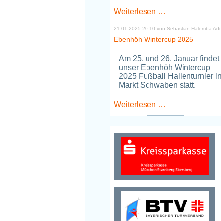
Neues
Weiterlesen …
Jugendtraining
Tischtennis
21.01.2025 20:10
von Sebastian Halemba Ad
ab
Ebenhöh Wintercup 2025
Januar
2026
Am 25. und 26. Januar findet
unser Ebenhöh Wintercup
2025 Fußball Hallenturnier i
Markt Schwaben statt.
Ebenhöh
Weiterlesen …
Wintercup
2025