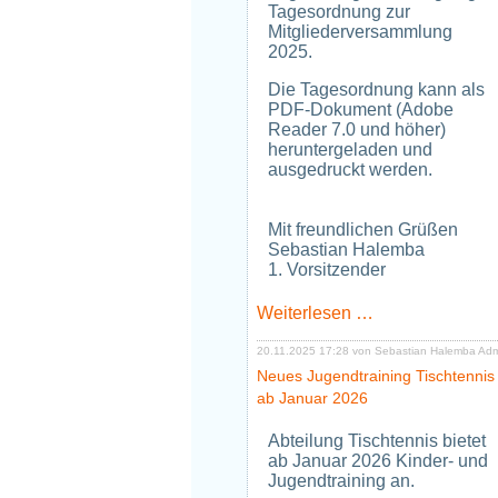
Tagesordnung zur
Mitgliederversammlung
2025.
Die Tagesordnung kann als
PDF-Dokument (Adobe
Reader 7.0 und höher)
heruntergeladen und
ausgedruckt werden.
Mit freundlichen Grüßen
Sebastian Halemba
1. Vorsitzender
Tagesordnung
Weiterlesen …
zur
Mitgliedervers
20.11.2025 17:28
von Sebastian Halemba Ad
2025
Neues Jugendtraining Tischtennis
ab Januar 2026
Abteilung Tischtennis bietet
ab Januar 2026 Kinder- und
Jugendtraining an.