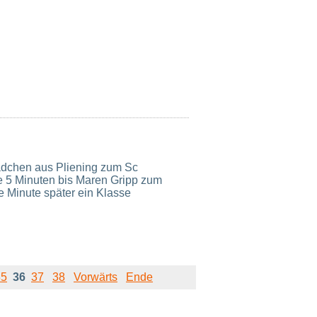
lcamp
hofecker
dchen aus Pliening zum Sc
 5 Minuten bis Maren Gripp zum
ne Minute später ein Klasse
35
36
37
38
Vorwärts
Ende