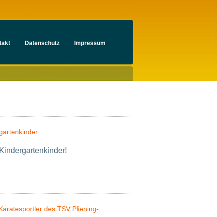
takt
Datenschutz
Impressum
gartenkinder
 Kindergartenkinder!
Karatesportler des TSV Pliening-