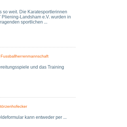
 so weit. Die Karatesportlerinnen
V Pliening-Landsham e.V. wurden in
rragenden sportlichen ...
. Fussballherrenmannschaft
ereitungsspiele und das Training
Störzenhofecker
ldeformular kann entweder per ...