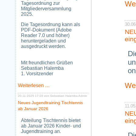
Wei
Tagesordnung zur
Mitgliederversammlung
2025.
30.06
Die Tagesordnung kann als
PDF-Dokument (Adobe
NEU
Reader 7.0 und höher)
ein
heruntergeladen und
ausgedruckt werden.
Di
un
Mit freundlichen Grüßen
Sebastian Halemba
on
1. Vorsitzender
Wei
Tagesordnung
Weiterlesen …
zur
Mitgliederversammlung
20.11.2025 17:28
von Sebastian Halemba Admin
2025
Neues Jugendtraining Tischtennis
11.05
ab Januar 2026
NEU
ein
Abteilung Tischtennis bietet
ab Januar 2026 Kinder- und
Jugendtraining an.
Di