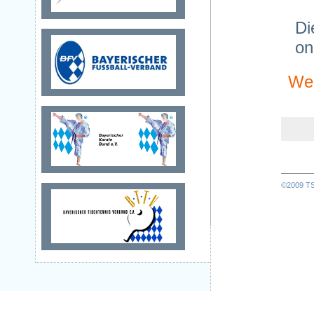
Di
on
Wei
©2009 TSV