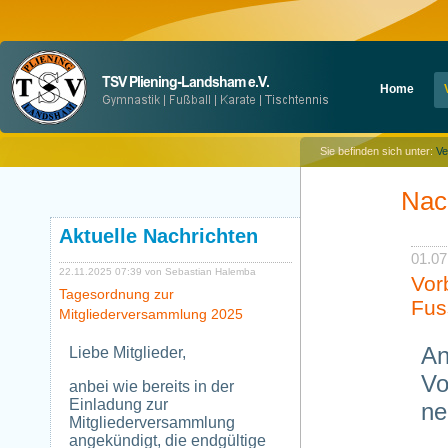
Navigation
Home
überspringen
Sie befinden sich unter:
Ve
Nac
Aktuelle Nachrichten
01.07
22.11.2025 07:39
von Sebastian Halemba
Vor
Tagesordnung zur
Fus
Mitgliederversammlung 2025
An
Liebe Mitglieder,
Vo
anbei wie bereits in der
Einladung zur
ne
Mitgliederversammlung
angekündigt, die endgültige